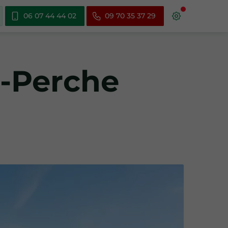
06 07 44 44 02
09 70 35 37 29
a-Perche