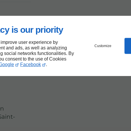
et
cy is our priority
 improve user experience by
Customize
nt and ads, as well as analyzing
ng social networks functionalities. By
you consent to the use of Cookies
-
Google
Facebook
.
un
Saint-