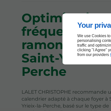
Optimisation 
Your priva
fréquence du
We use Cookies to
ramonage à
personalising conte
traffic and optimizi
clicking "I Agree" 
Saint-Yrieix-la
from our providers
Perche
LALET CHRISTOPHE recommande 
calendrier adapté à chaque foyer à 
Yrieix-la-Perche, basé sur le type de