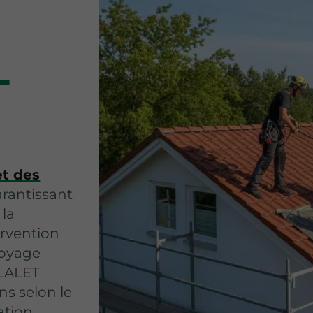
-
t des
arantissant
 la
ervention
toyage
 LALET
ns selon le
ation,