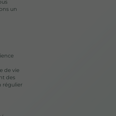
ous
rons un
rience
e de vie
ent des
n régulier