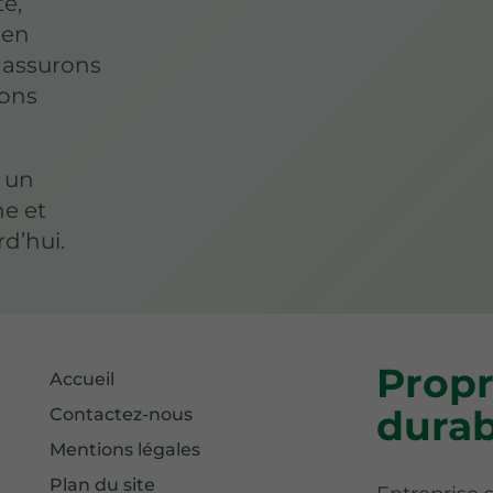
té,
 en
 assurons
ions
 un
he et
rd’hui.
Propr
Accueil
durab
Contactez-nous
Mentions légales
Plan du site