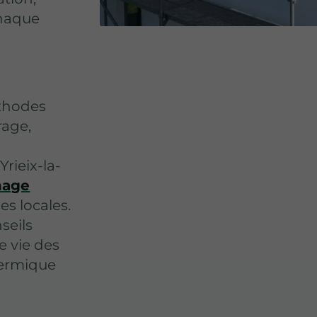
chaque
thodes
rage,
a
rieix-la-
nage
es locales.
seils
e vie des
hermique