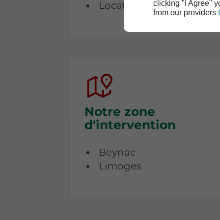
clicking "I Agree" 
Location de bennes
from our providers
Notre zone
d'intervention
Beynac
Limoges