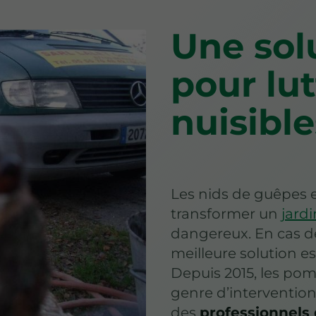
Une sol
pour lut
nuisible
Les nids de guêpes e
transformer un
jardi
dangereux. En cas de
meilleure solution es
Depuis 2015, les pom
genre d’intervention.
des
professionnels 