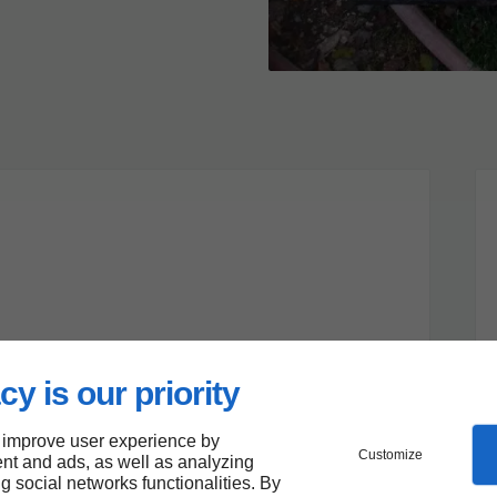
rbres
parcs et jardin
cy is our priority
 improve user experience by
Customize
nt and ads, as well as analyzing
elons
ng social networks functionalities. By