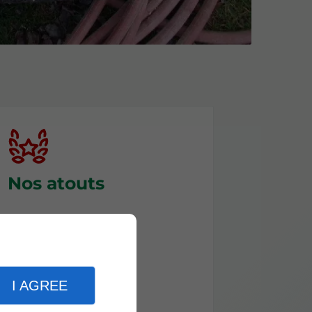
Nos atouts
Tarifs
Expertise
Réactivité
Devis gratuits
I AGREE
Garanties