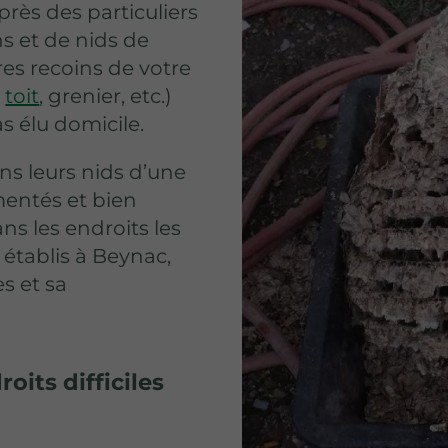
près des particuliers
ns et de nids de
es recoins de votre
,
toit
, grenier, etc.)
as élu domicile.
ns leurs nids d’une
mentés et bien
ns les endroits les
 établis à Beynac,
s et sa
oits difficiles